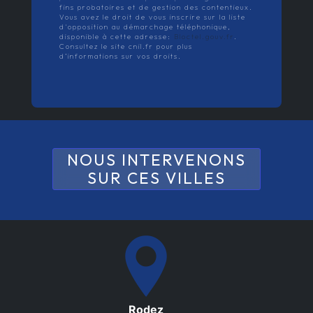
fins probatoires et de gestion des contentieux.
Vous avez le droit de vous inscrire sur la liste
d'opposition au démarchage téléphonique,
disponible à cette adresse:
Bloctel.gouv.fr
.
Consultez le site cnil.fr pour plus
d’informations sur vos droits.
NOUS INTERVENONS
SUR CES VILLES
Rodez