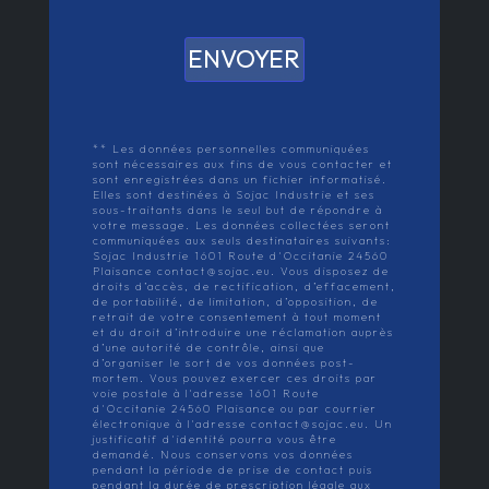
ENVOYER
** Les données personnelles communiquées
sont nécessaires aux fins de vous contacter et
sont enregistrées dans un fichier informatisé.
Elles sont destinées à Sojac Industrie et ses
sous-traitants dans le seul but de répondre à
votre message. Les données collectées seront
communiquées aux seuls destinataires suivants:
Sojac Industrie 1601 Route d'Occitanie 24560
Plaisance contact@sojac.eu. Vous disposez de
droits d’accès, de rectification, d’effacement,
de portabilité, de limitation, d’opposition, de
retrait de votre consentement à tout moment
et du droit d’introduire une réclamation auprès
d’une autorité de contrôle, ainsi que
d’organiser le sort de vos données post-
mortem. Vous pouvez exercer ces droits par
voie postale à l'adresse 1601 Route
d'Occitanie 24560 Plaisance ou par courrier
électronique à l'adresse contact@sojac.eu. Un
justificatif d'identité pourra vous être
demandé. Nous conservons vos données
pendant la période de prise de contact puis
pendant la durée de prescription légale aux